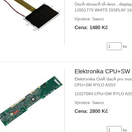
OsvĂ¬tlovacĂ­ tĂ¬leso , displa
12001779 WHITE DISPLAY 16
Výrobce: Saeco
Cena: 1480 Kč
ks
Elektronika CPU+SW
Elektronika OvlĂˇdacĂ­ pro mo
CPU+SW RYLO ASSY.
11027084 CPU+SW RYLO ASS
Výrobce: Saeco
Cena: 2800 Kč
ks