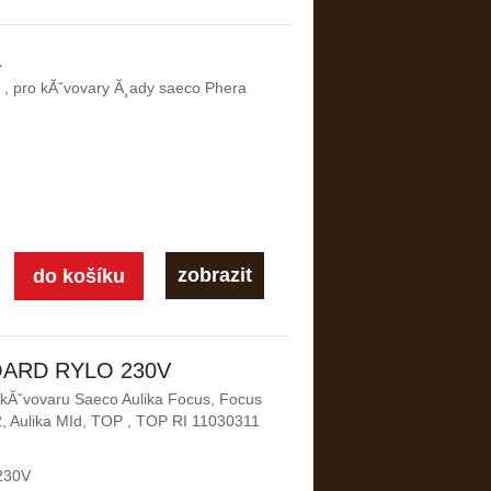
a
y , pro kĂˇvovary Ă¸ady saeco Phera
zobrazit
BOARD RYLO 230V
u kĂˇvovaru Saeco Aulika Focus, Focus
 Aulika MId, TOP , TOP RI 11030311
230V