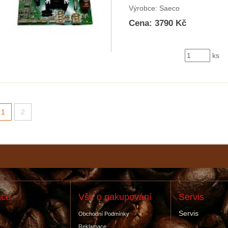
Výrobce: Saeco
Cena: 3790 Kč
ks
1
2
ace
Vše o nakupování
Servis
Servis
Obchodní Podmínky
Reklamace