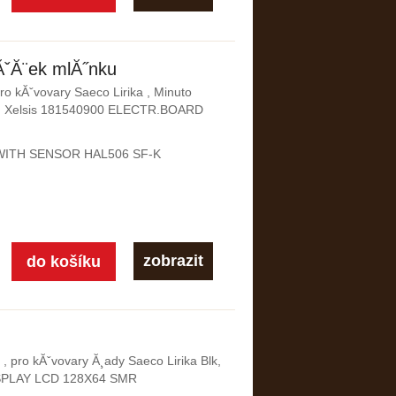
tĂˇĂ¨ek mlĂ˝nku
ro kĂˇvovary Saeco Lirika , Minuto
l , Xelsis 181540900 ELECTR.BOARD
WITH SENSOR HAL506 SF-K
zobrazit
 , pro kĂˇvovary Ă¸ady Saeco Lirika Blk,
DISPLAY LCD 128X64 SMR