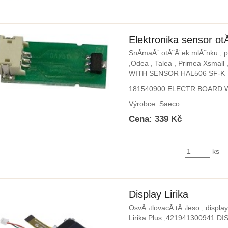
Elektronika sensor o
SnĂ­maĂ¨ otĂˇĂ¨ek mlĂ˝nku , p
,Odea , Talea , Primea Xsmal
WITH SENSOR HAL506 SF-K
181540900 ELECTR.BOARD 
Výrobce: Saeco
Cena: 339 Kč
ks
Display Lirika
OsvĂ¬tlovacĂ­ tĂ¬leso , display
Lirika Plus ,421941300941 