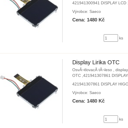
421941300941 DISPLAY LCD
Výrobce: Saeco
Cena: 1480 Kč
ks
Display Lirika OTC
OsvĂ¬tlovacĂ­ tĂ¬leso , displa
OTC ,421941307861 DISPLAY
421941307861 DISPLAY HIGO
Výrobce: Saeco
Cena: 1480 Kč
ks