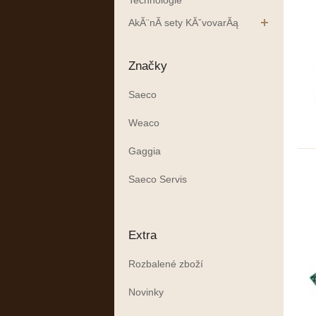
Technologie
AkĂ¨nĂ­ sety KĂˇvovarĂą
Značky
Saeco
Weaco
Gaggia
Saeco Servis
Extra
Rozbalené zboží
Novinky