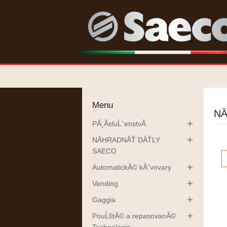
Menu
NĂ
PĂ¸Ă­sluĹˇenstvĂ­
NĂHRADNĂŤ DĂŤLY
SAECO
AutomatickĂ© kĂˇvovary
Vending
Gaggia
PouĹľitĂ© a repasovanĂ©