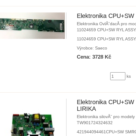
Elektronika CPU+SW
Elektronika OvlĂˇdacĂ­ pro mo
11024659 CPU+SW RYL ASSY
11024659 CPU+SW RYL ASSY
Výrobce: Saeco
Cena: 3728 Kč
ks
Elektronika CPU+S
LIRIKA
Elektronika silovĂˇ pro model
TW901724324632
421944094461CPU+SW SMRO/