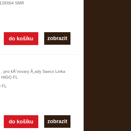
 128X64 SMR
zobrazit
y , pro kĂˇvovary Ă¸ady Saeco Lirika
 HIGO FL
 FL
zobrazit