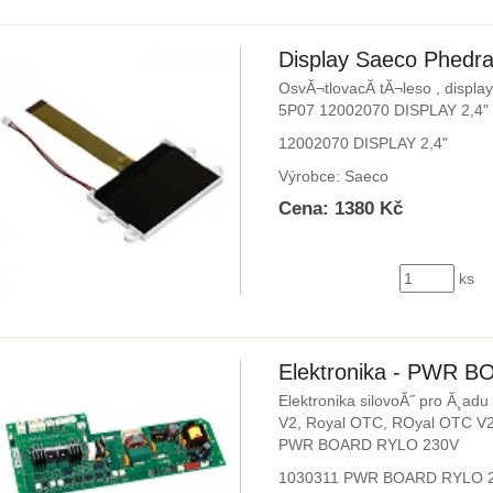
Display Saeco Phedr
OsvĂ¬tlovacĂ­ tĂ¬leso , displa
5P07 12002070 DISPLAY 2,4"
12002070 DISPLAY 2,4"
Výrobce: Saeco
Cena: 1380 Kč
ks
Elektronika - PWR 
Elektronika silovoĂ˝ pro Ă¸ad
V2, Royal OTC, ROyal OTC V2,
PWR BOARD RYLO 230V
1030311 PWR BOARD RYLO 