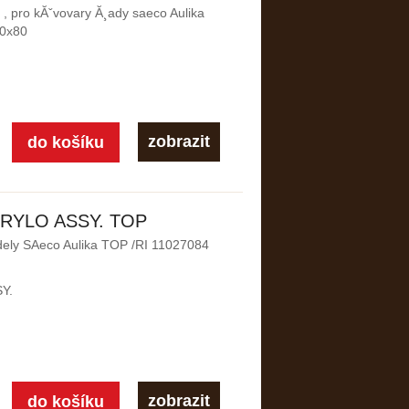
y , pro kĂˇvovary Ă¸ady saeco Aulika
0x80
zobrazit
 RYLO ASSY. TOP
dely SAeco Aulika TOP /RI 11027084
Y.
zobrazit