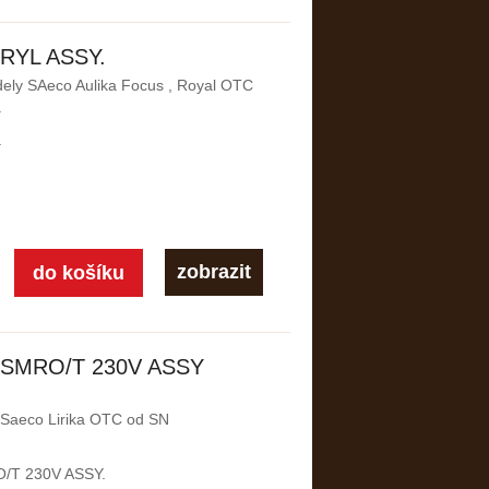
 RYL ASSY.
dely SAeco Aulika Focus , Royal OTC
.
.
zobrazit
W SMRO/T 230V ASSY
y Saeco Lirika OTC od SN
T 230V ASSY.