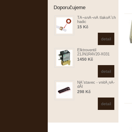
Doporučujeme
TĂ¬snĂ¬nĂ­ tlakoĂ˝ch
hadic
15 Kč
detail
Elktroventil
21JN1R4V20-X031
1450 Kč
detail
NĂˇstavec - vnitĂ¸nĂ­
dĂ­l
298 Kč
detail