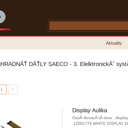
Aktuality
HRADNĂŤ DĂŤLY SAECO - 3. ElelktronickĂ˝ sys
1
2
Display Aulika
OsvĂ¬tlovacĂ­ tĂ¬leso , displa
,12001779 WHITE DISPLAY 1