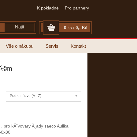
K pokladně
Pro partnery
0
ks /
0,- Kč
Vše o nákupu
Servis
Kontakt
tĂ©m
Podle názvu (A - Z)
y , pro kĂˇvovary Ă¸ady saeco Aulika
60x80