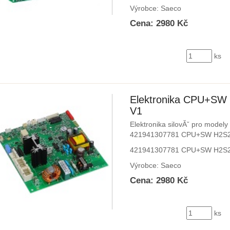
Výrobce: Saeco
Cena: 2980 Kč
ks
Elektronika CPU+SW
V1
Elektronika silovĂˇ pro modely 
421941307781 CPU+SW H2S2
421941307781 CPU+SW H2S2
Výrobce: Saeco
Cena: 2980 Kč
ks