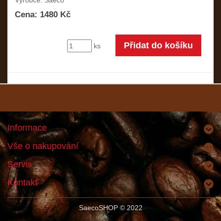
Výrobce: Saeco
Cena: 1480 Kč
ks
Informace
Vše o nakupování
Servis
Kontakt
SaecoSHOP
© 2022