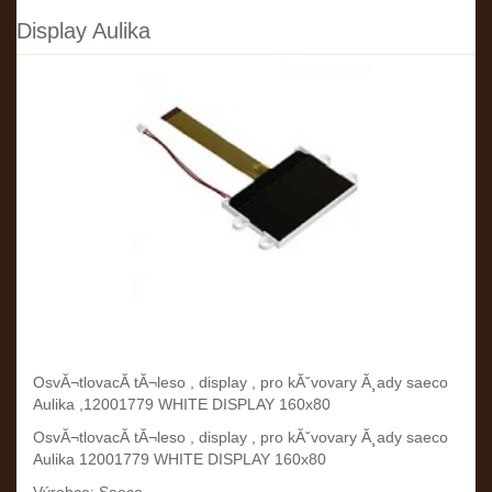
Display Aulika
OsvĂ¬tlovacĂ­ tĂ¬leso , display , pro kĂˇvovary Ă¸ady saeco
Aulika ,12001779 WHITE DISPLAY 160x80
OsvĂ¬tlovacĂ­ tĂ¬leso , display , pro kĂˇvovary Ă¸ady saeco
Aulika 12001779 WHITE DISPLAY 160x80