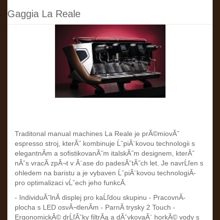
Gaggia La Reale
Traditonal manual machines La Reale je prĂ©miovĂ˝
espresso stroj, kterĂ˝ kombinuje ĹˇpiĂ¨kovou technologii s
elegantnĂ­m a sofistikovanĂ˝m italskĂ˝m designem, kterĂ˝
nĂˇs vracĂ­ zpĂ¬t v Ă¨ase do padesĂˇtĂ˝ch let. Je navrĹľen s
ohledem na baristu a je vybaven ĹˇpiĂ¨kovou technologiĂ­
pro optimalizaci vĹˇech jeho funkcĂ­.
- IndividuĂˇlnĂ­ displej pro kaĹľdou skupinu - PracovnĂ­
plocha s LED osvĂ¬tlenĂ­m - ParnĂ­ trysky 2 Touch -
ErgonomickĂ© drĹľĂˇky filtrĂą a dĂˇvkovaĂ¨ horkĂ© vody s