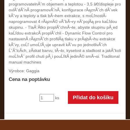
programovatelnĂ˝m objemem a teplotou - 3,5 â€ťdispleje pro
ovlĂˇdĂˇnĂ­ programovĂˇnĂ­, konfigurace rĂąznĂ˝ch dĂˇvek
kĂˇvy a teploty a tlak bĂ¬hem extrakce, s moĹľnostĂ­
naprogramovat 4 rĂąznĂ© vĂ˝bĂ¬ry nĂˇpojĂą pro kaĹľdou
skupinu. - TlaĂ¨Ă­tko proplĂˇchnĂ¬te, abyste skupinu pĂ¸ed
kaĹľdou extrakcĂ­ proplĂˇchli - Dynamic Flow Control pro
nastavenĂ­ rĂąznĂ˝ch profilĂą tlaku v prĂąbĂ¬hu extrakce
kĂˇvy, coĹľ umoĹľĂ˛uje upravit kĂˇvu po jednotlivĂ˝ch
ĹˇĂˇlcĂ­ch, zĂ­skat barvu, tĂ¬lo, kyselost a sladkost a jakĂ˝koli
moĹľnĂ˝ profil chuti pĂ¸i pouĹľitĂ­ jedinĂ© smĂ¬si. Traditonal
manual machines
Výrobce: Gaggia
Cena na poptávku
ks